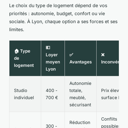
Le choix du type de logement dépend de vos
priorités : autonomie, budget, confort ou vie
sociale. À Lyon, chaque option a ses forces et ses
limites.
💶
🏠 Type
Loyer
✅
❌
de
moyen
Avantages
Inconvénien
logement
Lyon
Autonomie
Studio
400 -
totale,
Prix élevé,
individuel
700 €
meublé,
surface limit
sécurisant
Conflits
Réduction
300 -
possibles,