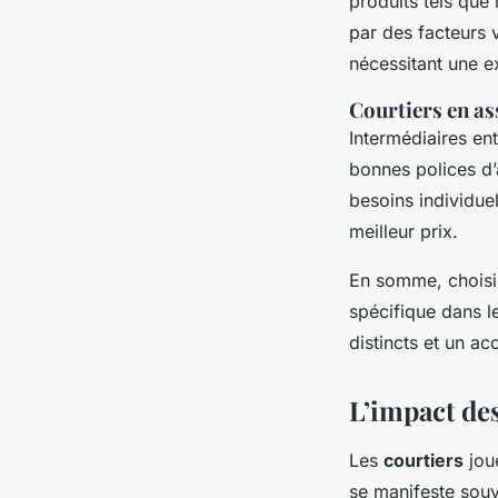
produits tels que 
par des facteurs 
nécessitant une e
Courtiers en a
Intermédiaires ent
bonnes polices d’
besoins individuel
meilleur prix.
En somme, choisir
spécifique dans l
distincts et un 
L’impact des
Les
courtiers
joue
se manifeste souve