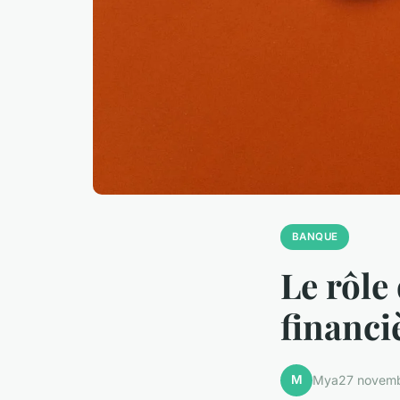
BANQUE
Le rôle
financi
M
Mya
27 novem