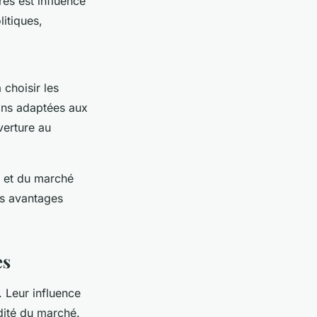
res est influencé
itiques,
 choisir les
ions adaptées aux
verture au
s et du marché
es avantages
es
. Leur influence
idité du marché.