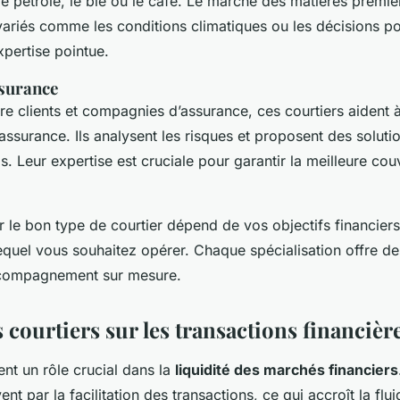
le pétrole, le blé ou le café. Le marché des matières premiè
variés comme les conditions climatiques ou les décisions pol
xpertise pointue.
ssurance
re clients et compagnies d’assurance, ces courtiers aident à
assurance. Ils analysent les risques et proposent des solut
s. Leur expertise est cruciale pour garantir la meilleure cou
 le bon type de courtier dépend de vos objectifs financier
equel vous souhaitez opérer. Chaque spécialisation offre d
accompagnement sur mesure.
 courtiers sur les transactions financièr
nt un rôle crucial dans la
liquidité des marchés financiers
nt par la facilitation des transactions, ce qui accroît la flu