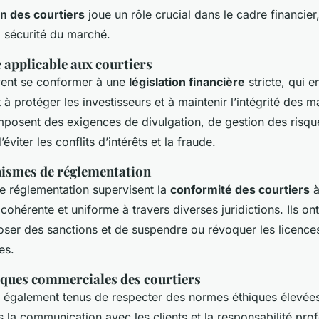
n des courtiers
joue un rôle crucial dans le cadre financier,
a sécurité du marché.
 applicable aux courtiers
vent se conformer à une
législation financière
stricte, qui e
 à protéger les investisseurs et à maintenir l’intégrité des m
posent des exigences de divulgation, de gestion des risqu
’éviter les conflits d’intérêts et la fraude.
nismes de réglementation
e réglementation supervisent la
conformité des courtiers
à
 cohérente et uniforme à travers diverses juridictions. Ils on
oser des sanctions et de suspendre ou révoquer les licence
es.
iques commerciales des courtiers
t également tenus de respecter des normes éthiques élevées,
 la communication avec les clients et la responsabilité prof