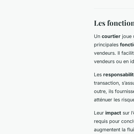
Les fonction
Un
courtier
joue 
principales
fonct
vendeurs. Il facil
vendeurs ou en i
Les
responsabili
transaction, s’as
outre, ils fournis
atténuer les risqu
Leur
impact
sur l
requis pour conclu
augmentent la flu