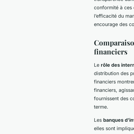
conformité à ces d
l’efficacité du m
encourage des co
Comparaison
financiers
Le
rôle des inte
distribution des p
financiers montren
financiers, agissa
fournissent des co
terme.
Les
banques d’i
elles sont impliq