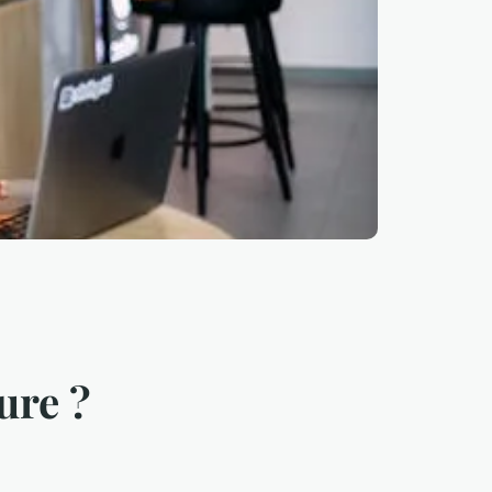
ure ?