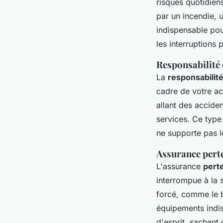
risques quotidien
par un incendie, 
indispensable pour
les interruptions p
Responsabilité 
La
responsabilité
cadre de votre act
allant des acciden
services. Ce type 
ne supporte pas le
Assurance perte
L'assurance
perte
interrompue à la s
forcé, comme le b
équipements indisp
d'esprit, sachant