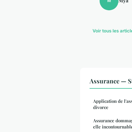
Mya
M
Voir tous les arti
Assurance — S
Application de l'a
divorce
Assurance dommage
elle incontournabl