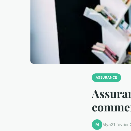
ASSURANCE
Assuran
comment
M
Mya
21 février