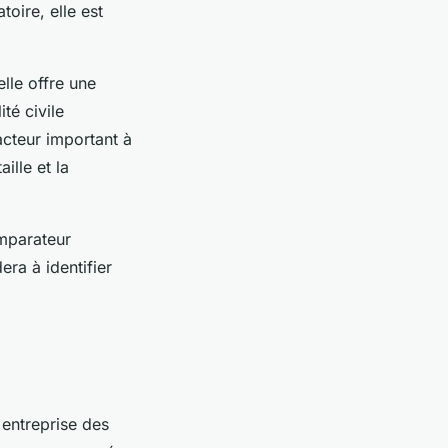
oire, elle est
lle offre une
té civile
acteur important à
ille et la
omparateur
era à identifier
 entreprise des