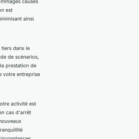
 dommages causés
on est
inimisant ainsi
iers dans le
tude de scénarios,
la prestation de
e votre entreprise
re activité est
en cas d'arrêt
e nouveaux
anquillité
circonstances.