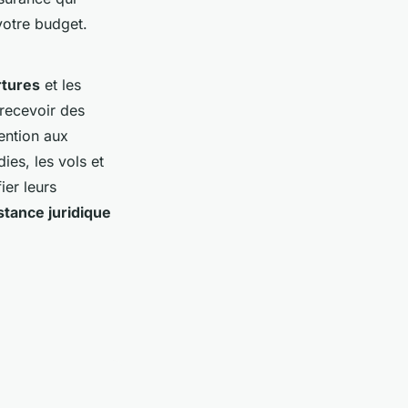
votre budget.
rtures
et les
recevoir des
ention aux
ies, les vols et
ier leurs
stance juridique